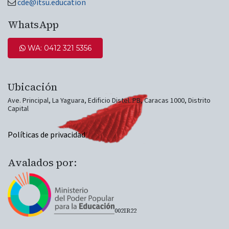
cde@itsu.education
WhatsApp
WA: 0412 321 5​​​​356
Ubicación​
Ave. Principal, La Yaguara, Edificio​ Distel. PB, Caracas 1000, Distrito
Capital​
Políticas de privacidad
Avalados por:
002IR22