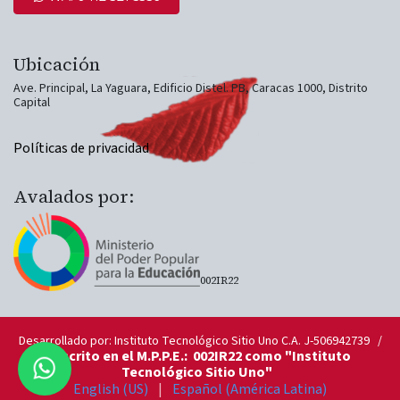
Ubicación​
Ave. Principal, La Yaguara, Edificio​ Distel. PB, Caracas 1000, Distrito
Capital​
Políticas de privacidad
Avalados por:
002IR22
Desarrollado por: Instituto Tecnológico Sitio Uno C.A. J-506942739 /
Inscrito en el M.P.P.E.: 002IR22 como "Instituto
Tecnológico Sitio Uno"
English (US)
|
Español (América Latina)