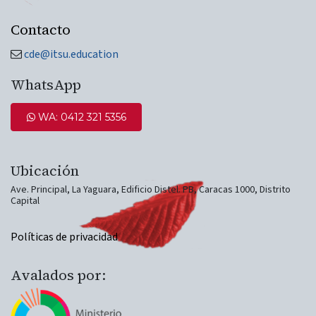
Contacto
cde@itsu.education
WhatsApp
WA: 0412 321 5​​​​356
Ubicación​
Ave. Principal, La Yaguara, Edificio​ Distel. PB, Caracas 1000, Distrito
Capital​
Políticas de privacidad
Avalados por: