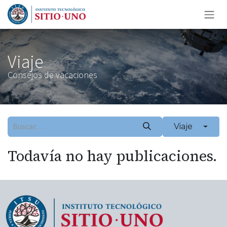
Ir al contenido
Viaje
Consejos de vacaciones
Viaje
Todavía no hay publicaciones.